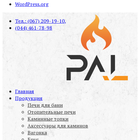
WordPress.org
Тел.: (067) 209-19-10,
(044) 461-78-98
Печи для бани PAL, вагонка, брус, дымоходы,
Главная
PAL
аксессуары
Продукция
Печи для бани
Отопительные печи
Каминные топки
Аксессуары для каминов
Вагонка
Брус