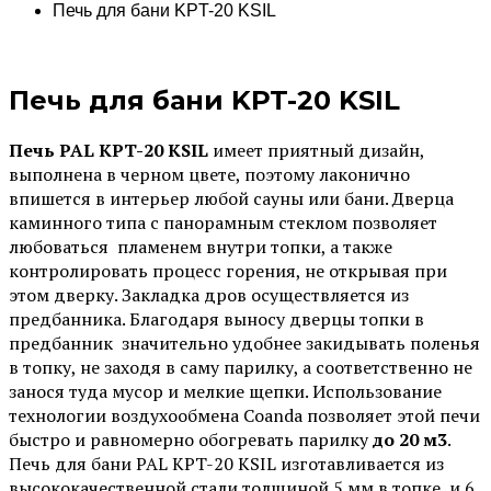
Печь для бани KPT-20 KSIL
Печь для бани KPT-20 KSIL
Печь
PAL KPT-20 KSIL
имеет приятный дизайн,
выполнена в черном цвете, поэтому лаконично
впишется в интерьер любой сауны или бани. Дверца
каминного типа с панорамным стеклом позволяет
любоваться пламенем внутри топки, а также
контролировать процесс горения, не открывая при
этом дверку. Закладка дров осуществляется из
предбанника. Благодаря выносу дверцы топки в
предбанник значительно удобнее закидывать поленья
в топку, не заходя в саму парилку, а соответственно не
занося туда мусор и мелкие щепки. Использование
технологии воздухообмена Coanda позволяет этой печи
быстро и равномерно обогревать парилку
до 20 м3
.
Печь для бани PAL KPT-20 KSIL изготавливается из
высококачественной стали толщиной 5 мм в топке, и 6