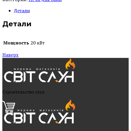
Детали
Детали
Мощность
20 кВт
Наверх
Cтроительство саун