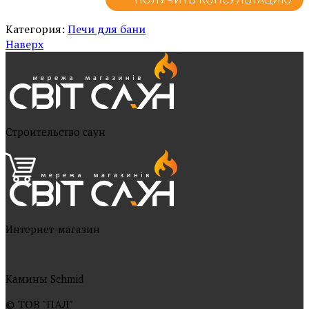
Категория:
Печи для бани
Наверх
Cтроительство саун
Интернет-магазин
Камины Schmid
© ТОВ "ПАЛ"